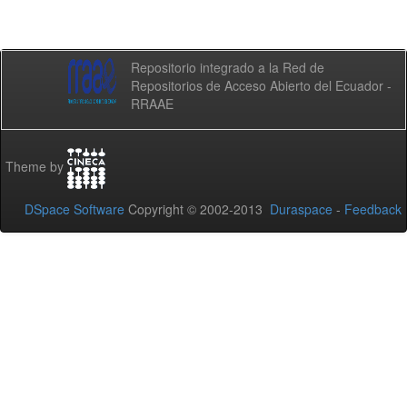
Repositorio integrado a la Red de
Repositorios de Acceso Abierto del Ecuador -
RRAAE
Theme by
DSpace Software
Copyright © 2002-2013
Duraspace
-
Feedback