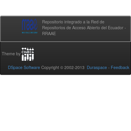
Repositorio integrado a la Red de
Repositorios de Acceso Abierto del Ecuador -
RRAAE
Theme by
DSpace Software
Copyright © 2002-2013
Duraspace
-
Feedback