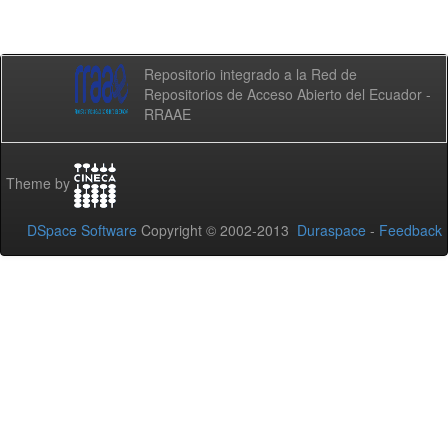
Repositorio integrado a la Red de
Repositorios de Acceso Abierto del Ecuador -
RRAAE
Theme by
DSpace Software
Copyright © 2002-2013
Duraspace
-
Feedback