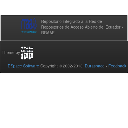
Repositorio integrado a la Red de
Repositorios de Acceso Abierto del Ecuador -
RRAAE
Theme by
DSpace Software
Copyright © 2002-2013
Duraspace
-
Feedback