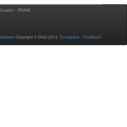
l Ecuador - RRAAE
oftware
Copyright © 2002-2013
Duraspace
-
Feedback