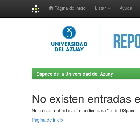
Página de inicio
Listar
Ayuda
Skip
navigation
Dspace de la Universidad del Azuay
No existen entradas e
No existen entradas en el índice para "Todo DSpace".
Página de inicio