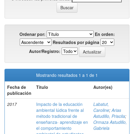
Ordenar por:
En orden:
Resultados por página
Autor/Registro:
Mostrando resultados 1 a 1 de 1
Fecha de
Título
Autor(es)
publicación
2017
Impacto de la educación
Labatut,
ambiental lúdica frente al
Caroline
;
Arias
método tradicional de
Astudillo, Priscila
;
enseñanza- aprendizaje en
Ormaza Astudillo,
el comportamiento
Gabriela