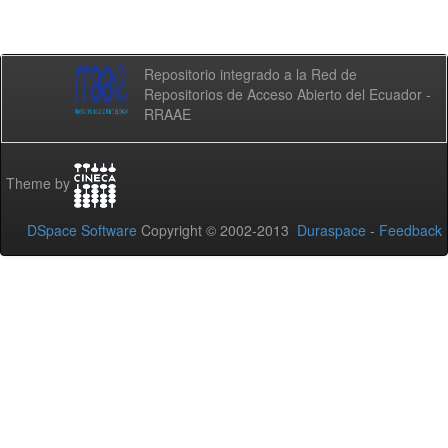
Repositorio integrado a la Red de
Repositorios de Acceso Abierto del Ecuador -
RRAAE
Theme by
DSpace Software
Copyright © 2002-2013
Duraspace
-
Feedback