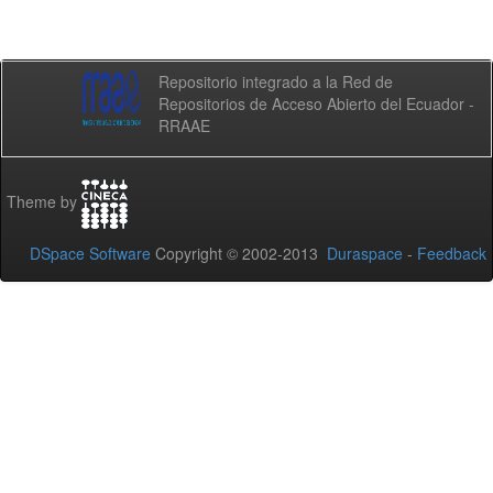
Repositorio integrado a la Red de
Repositorios de Acceso Abierto del Ecuador -
RRAAE
Theme by
DSpace Software
Copyright © 2002-2013
Duraspace
-
Feedback