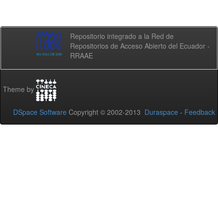
Repositorio integrado a la Red de
Repositorios de Acceso Abierto del Ecuador -
RRAAE
Theme by
DSpace Software
Copyright © 2002-2013
Duraspace
-
Feedback