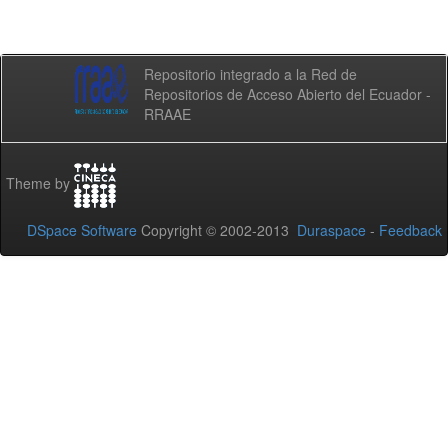
Repositorio integrado a la Red de
Repositorios de Acceso Abierto del Ecuador -
RRAAE
Theme by
DSpace Software
Copyright © 2002-2013
Duraspace
-
Feedback