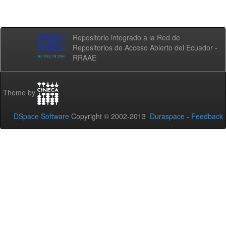
Repositorio integrado a la Red de
Repositorios de Acceso Abierto del Ecuador -
RRAAE
Theme by
DSpace Software
Copyright © 2002-2013
Duraspace
-
Feedback