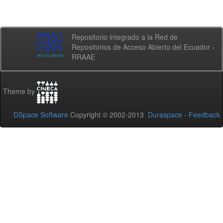
Repositorio integrado a la Red de
Repositorios de Acceso Abierto del Ecuador -
RRAAE
Theme by
DSpace Software
Copyright © 2002-2013
Duraspace
-
Feedback