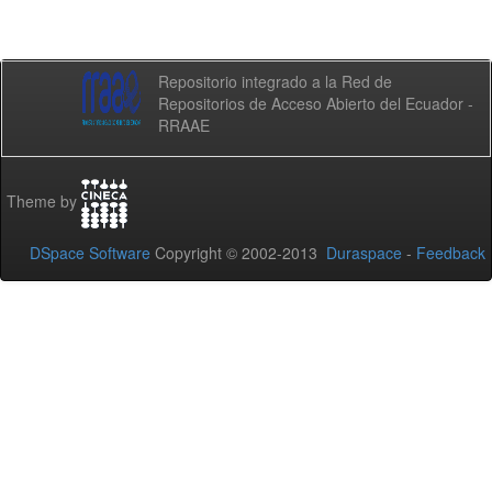
Repositorio integrado a la Red de
Repositorios de Acceso Abierto del Ecuador -
RRAAE
Theme by
DSpace Software
Copyright © 2002-2013
Duraspace
-
Feedback