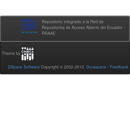
Repositorio integrado a la Red de
Repositorios de Acceso Abierto del Ecuador -
RRAAE
Theme by
DSpace Software
Copyright © 2002-2013
Duraspace
-
Feedback