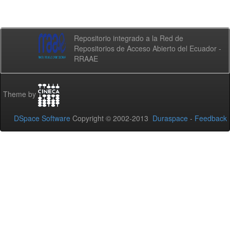
Repositorio integrado a la Red de
Repositorios de Acceso Abierto del Ecuador -
RRAAE
Theme by
DSpace Software
Copyright © 2002-2013
Duraspace
-
Feedback