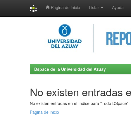
Página de inicio
Listar
Ayuda
Skip
navigation
Dspace de la Universidad del Azuay
No existen entradas e
No existen entradas en el índice para "Todo DSpace".
Página de inicio