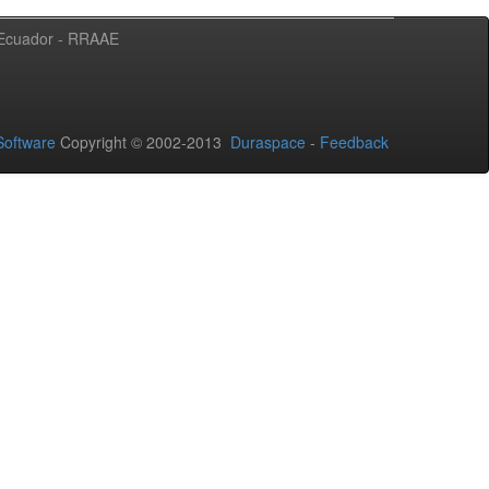
l Ecuador - RRAAE
oftware
Copyright © 2002-2013
Duraspace
-
Feedback