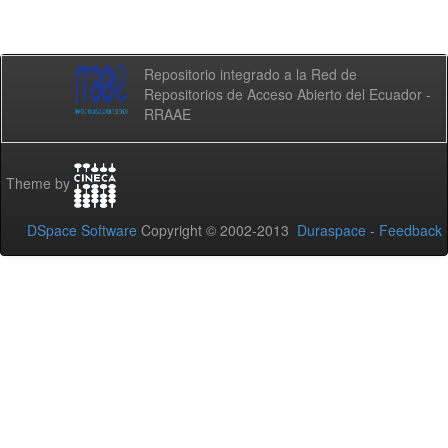
Repositorio integrado a la Red de
Repositorios de Acceso Abierto del Ecuador -
RRAAE
Theme by
DSpace Software
Copyright © 2002-2013
Duraspace
-
Feedback