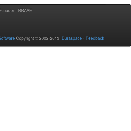
l Ecuador - RRAAE
oftware
Copyright © 2002-2013
Duraspace
-
Feedback