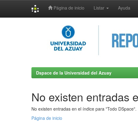
Página de inicio
Listar
Ayuda
Skip
navigation
Dspace de la Universidad del Azuay
No existen entradas e
No existen entradas en el índice para "Todo DSpace".
Página de inicio