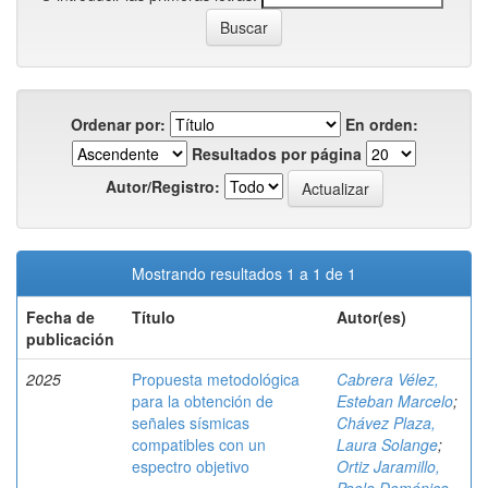
Ordenar por:
En orden:
Resultados por página
Autor/Registro:
Mostrando resultados 1 a 1 de 1
Fecha de
Título
Autor(es)
publicación
2025
Propuesta metodológica
Cabrera Vélez,
para la obtención de
Esteban Marcelo
;
señales sísmicas
Chávez Plaza,
compatibles con un
Laura Solange
;
espectro objetivo
Ortiz Jaramillo,