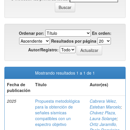
Ordenar por:
En orden:
Resultados por página
Autor/Registro:
Mostrando resultados 1 a 1 de 1
Fecha de
Título
Autor(es)
publicación
2025
Propuesta metodológica
Cabrera Vélez,
para la obtención de
Esteban Marcelo
;
señales sísmicas
Chávez Plaza,
compatibles con un
Laura Solange
;
espectro objetivo
Ortiz Jaramillo,