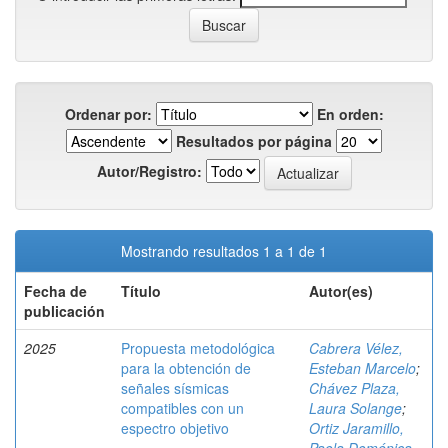
Ordenar por:
En orden:
Resultados por página
Autor/Registro:
Mostrando resultados 1 a 1 de 1
Fecha de
Título
Autor(es)
publicación
2025
Propuesta metodológica
Cabrera Vélez,
para la obtención de
Esteban Marcelo
;
señales sísmicas
Chávez Plaza,
compatibles con un
Laura Solange
;
espectro objetivo
Ortiz Jaramillo,