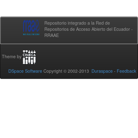
Repositorio integrado a la Red de
Repositorios de Acceso Abierto del Ecuador -
RRAAE
Theme by
DSpace Software
Copyright © 2002-2013
Duraspace
-
Feedback