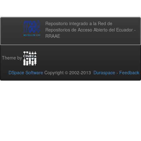
Repositorio integrado a la Red de
Repositorios de Acceso Abierto del Ecuador -
RRAAE
Theme by
DSpace Software
Copyright © 2002-2013
Duraspace
-
Feedback