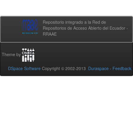
Repositorio integrado a la Red de
Repositorios de Acceso Abierto del Ecuador -
RRAAE
Theme by
DSpace Software
Copyright © 2002-2013
Duraspace
-
Feedback