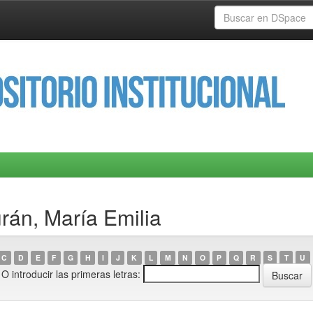
rán, María Emilia
C
D
E
F
G
H
I
J
K
L
M
N
O
P
Q
R
S
T
U
O introducir las primeras letras: