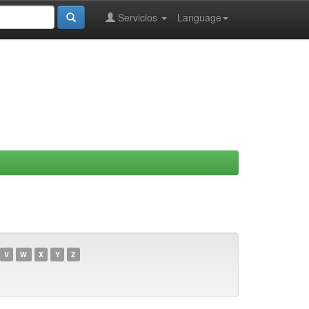
Servicios
Language
V
W
X
Y
Z