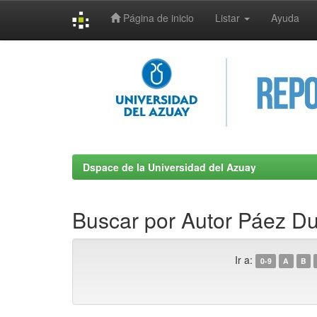
Página de inicio
Listar
Ayuda
Skip
navigation
Dspace de la Universidad del Azuay
Buscar por Autor Páez Du
Ir a:
0-9
A
B