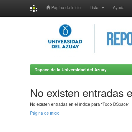
Página de inicio
Listar
Ayuda
Skip
navigation
Dspace de la Universidad del Azuay
No existen entradas e
No existen entradas en el índice para "Todo DSpace".
Página de inicio