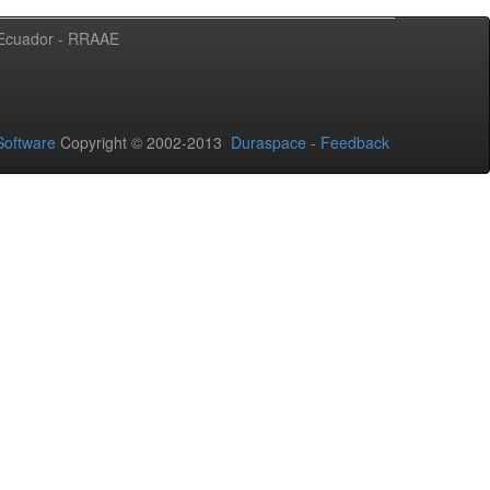
l Ecuador - RRAAE
oftware
Copyright © 2002-2013
Duraspace
-
Feedback