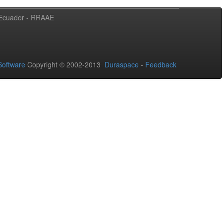
l Ecuador - RRAAE
oftware
Copyright © 2002-2013
Duraspace
-
Feedback