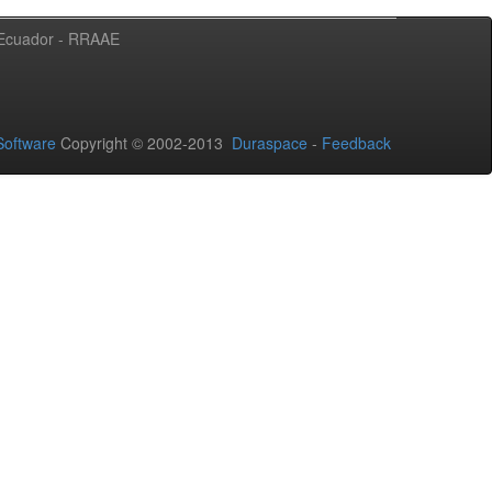
l Ecuador - RRAAE
oftware
Copyright © 2002-2013
Duraspace
-
Feedback