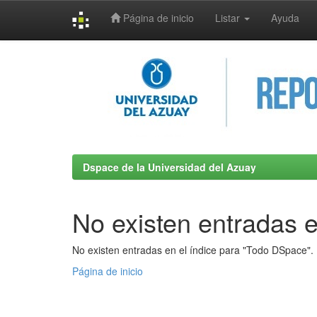
Página de inicio
Listar
Ayuda
Skip
navigation
Dspace de la Universidad del Azuay
No existen entradas e
No existen entradas en el índice para "Todo DSpace".
Página de inicio