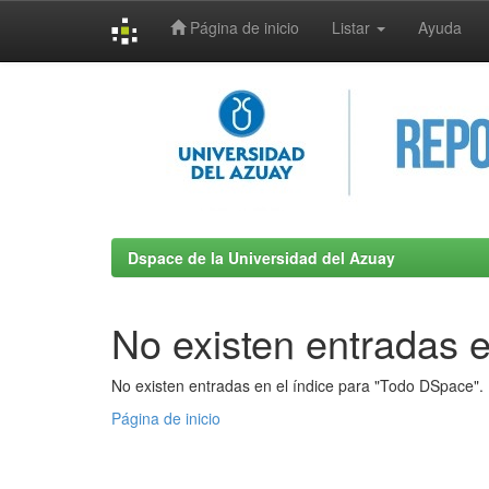
Página de inicio
Listar
Ayuda
Skip
navigation
Dspace de la Universidad del Azuay
No existen entradas e
No existen entradas en el índice para "Todo DSpace".
Página de inicio