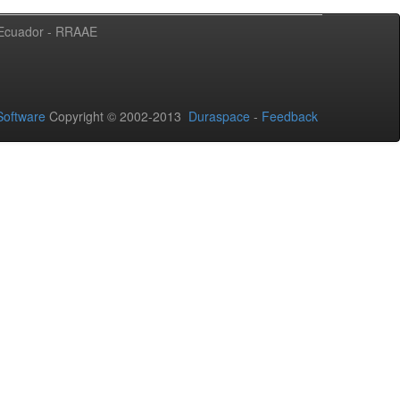
l Ecuador - RRAAE
oftware
Copyright © 2002-2013
Duraspace
-
Feedback