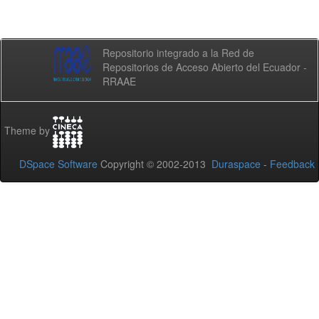
Repositorio integrado a la Red de
Repositorios de Acceso Abierto del Ecuador -
RRAAE
Theme by
DSpace Software
Copyright © 2002-2013
Duraspace
-
Feedback