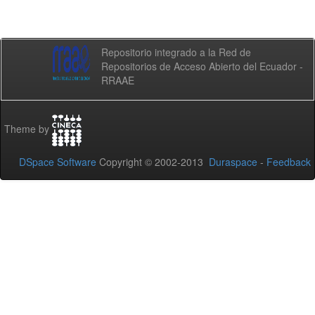
Repositorio integrado a la Red de
Repositorios de Acceso Abierto del Ecuador -
RRAAE
Theme by
DSpace Software
Copyright © 2002-2013
Duraspace
-
Feedback