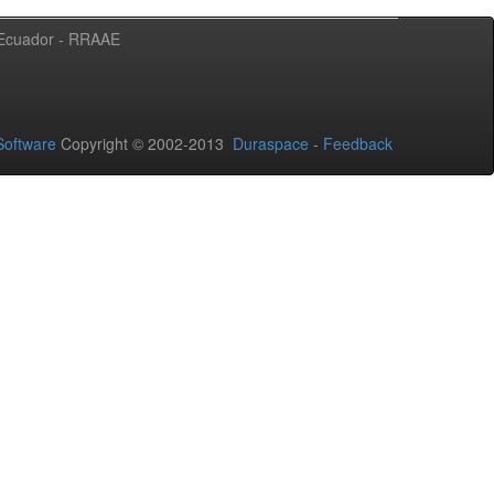
l Ecuador - RRAAE
oftware
Copyright © 2002-2013
Duraspace
-
Feedback