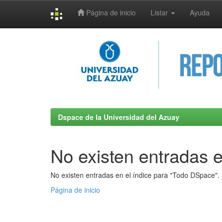
Página de inicio
Listar
Ayuda
Skip
navigation
Dspace de la Universidad del Azuay
No existen entradas e
No existen entradas en el índice para "Todo DSpace".
Página de inicio