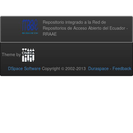
Repositorio integrado a la Red de
Repositorios de Acceso Abierto del Ecuador -
RRAAE
Theme by
DSpace Software
Copyright © 2002-2013
Duraspace
-
Feedback