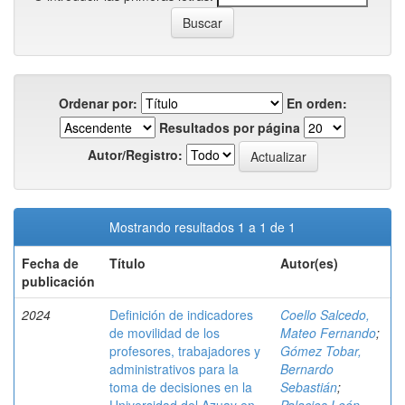
Ordenar por:
En orden:
Resultados por página
Autor/Registro:
Mostrando resultados 1 a 1 de 1
Fecha de
Título
Autor(es)
publicación
2024
Definición de indicadores
Coello Salcedo,
de movilidad de los
Mateo Fernando
;
profesores, trabajadores y
Gómez Tobar,
administrativos para la
Bernardo
toma de decisiones en la
Sebastián
;