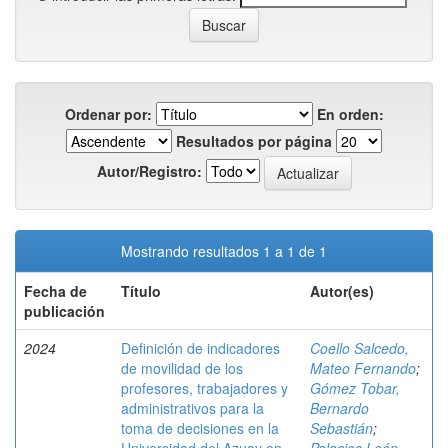
Ordenar por:
En orden:
Resultados por página
Autor/Registro:
Mostrando resultados 1 a 1 de 1
Fecha de
Título
Autor(es)
publicación
2024
Definición de indicadores
Coello Salcedo,
de movilidad de los
Mateo Fernando
;
profesores, trabajadores y
Gómez Tobar,
administrativos para la
Bernardo
toma de decisiones en la
Sebastián
;