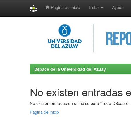
Página de inicio
Listar
Ayuda
Skip
navigation
Dspace de la Universidad del Azuay
No existen entradas e
No existen entradas en el índice para "Todo DSpace".
Página de inicio