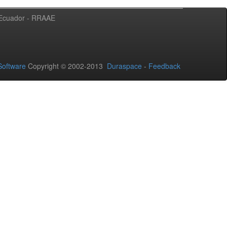
l Ecuador - RRAAE
oftware
Copyright © 2002-2013
Duraspace
-
Feedback