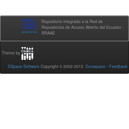
Repositorio integrado a la Red de
Repositorios de Acceso Abierto del Ecuador -
RRAAE
Theme by
DSpace Software
Copyright © 2002-2013
Duraspace
-
Feedback