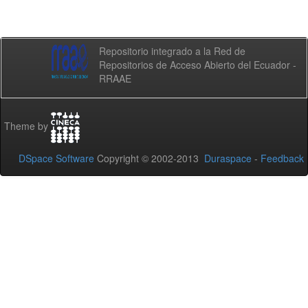
Repositorio integrado a la Red de
Repositorios de Acceso Abierto del Ecuador -
RRAAE
Theme by
DSpace Software
Copyright © 2002-2013
Duraspace
-
Feedback