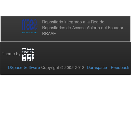
Repositorio integrado a la Red de
Repositorios de Acceso Abierto del Ecuador -
RRAAE
Theme by
DSpace Software
Copyright © 2002-2013
Duraspace
-
Feedback