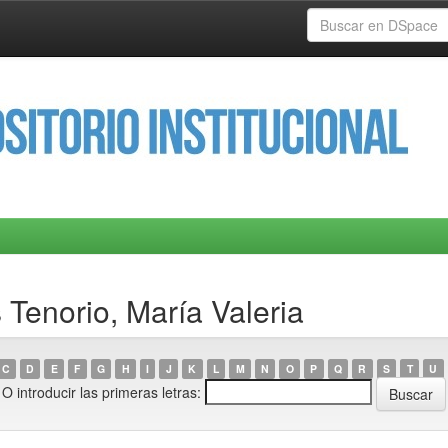
 Tenorio, María Valeria
C
D
E
F
G
H
I
J
K
L
M
N
O
P
Q
R
S
T
U
O introducir las primeras letras: