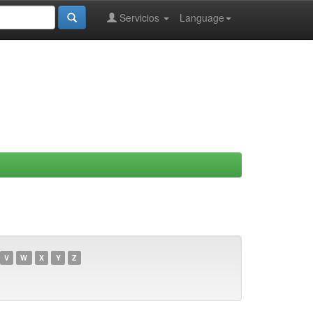
Servicios
Language
V
W
X
Y
Z