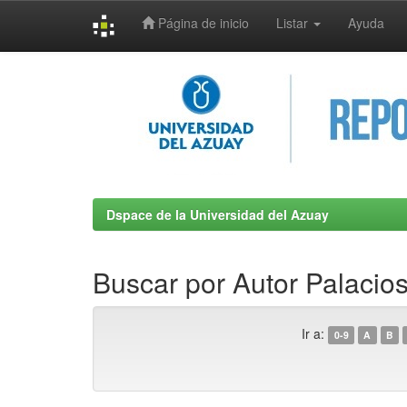
Página de inicio
Listar
Ayuda
Skip
navigation
Dspace de la Universidad del Azuay
Buscar por Autor Palacios
Ir a:
0-9
A
B