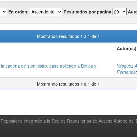
En orden:
Resultados por página
Auto
Mostrando resultados 1 a 1 de 1
Autor(es)
la cadena de suministro, caso aplicado a Botica y
Vásquez Ag
Fernando
Mostrando resultados 1 a 1 de 1
Repositorio integrado a la Red de Repositorios de Acceso Abierto de