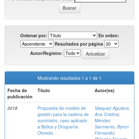
Ordenar por:
En orden:
Resultados por página
Autor/Registro:
Mostrando resultados 1 a 1 de 1
Fecha de
Título
Autor(es)
publicación
2018
Propuesta de modelo de
Vásquez Aguilera,
gestión para la cadena de
Ana Cristina
;
suministro, caso aplicado
Méndez
a Botica y Droguería
Sarmiento, Byron
Olmedo
Fernando
;