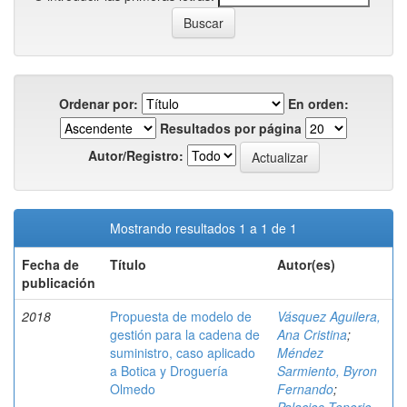
Ordenar por:
En orden:
Resultados por página
Autor/Registro:
Mostrando resultados 1 a 1 de 1
Fecha de
Título
Autor(es)
publicación
2018
Propuesta de modelo de
Vásquez Aguilera,
gestión para la cadena de
Ana Cristina
;
suministro, caso aplicado
Méndez
a Botica y Droguería
Sarmiento, Byron
Olmedo
Fernando
;