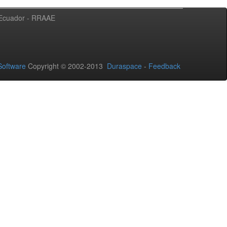
l Ecuador - RRAAE
oftware
Copyright © 2002-2013
Duraspace
-
Feedback