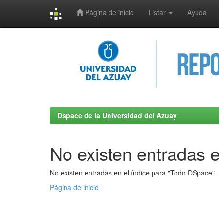
Página de inicio
Listar
Ayuda
Skip
navigation
Dspace de la Universidad del Azuay
No existen entradas e
No existen entradas en el índice para "Todo DSpace".
Página de inicio