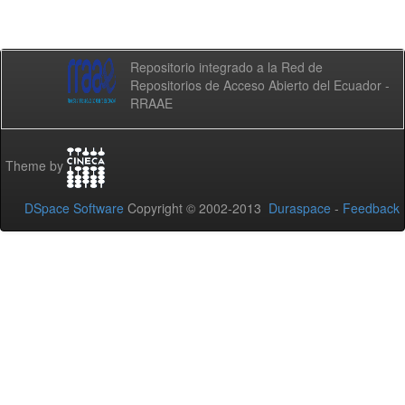
Repositorio integrado a la Red de
Repositorios de Acceso Abierto del Ecuador -
RRAAE
Theme by
DSpace Software
Copyright © 2002-2013
Duraspace
-
Feedback