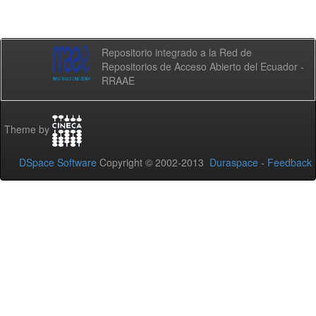
Repositorio integrado a la Red de
Repositorios de Acceso Abierto del Ecuador -
RRAAE
Theme by
DSpace Software
Copyright © 2002-2013
Duraspace
-
Feedback