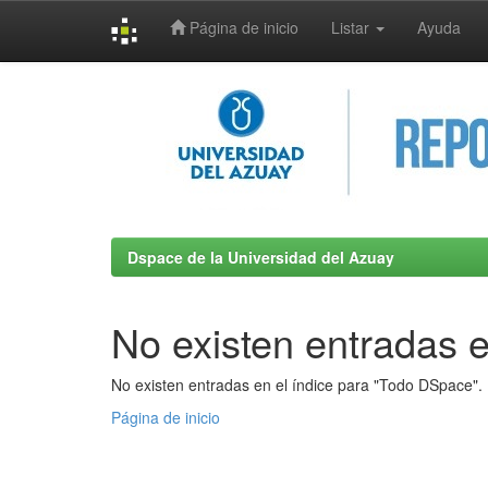
Página de inicio
Listar
Ayuda
Skip
navigation
Dspace de la Universidad del Azuay
No existen entradas e
No existen entradas en el índice para "Todo DSpace".
Página de inicio