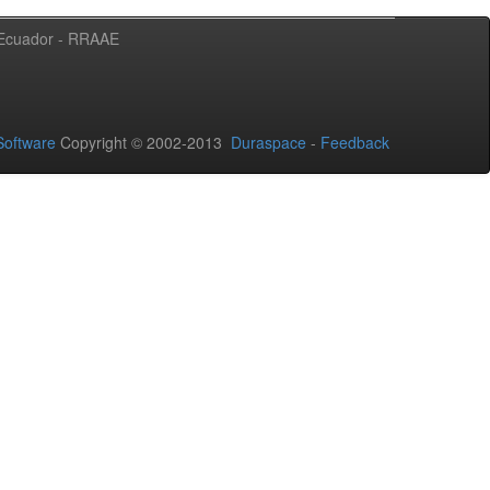
l Ecuador - RRAAE
oftware
Copyright © 2002-2013
Duraspace
-
Feedback