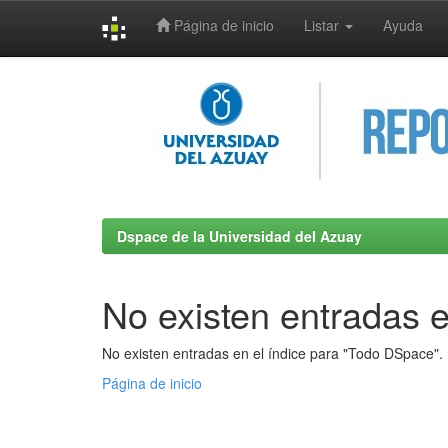
Página de inicio
Listar
Ayuda
Skip
navigation
Dspace de la Universidad del Azuay
No existen entradas e
No existen entradas en el índice para "Todo DSpace".
Página de inicio