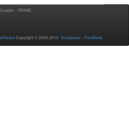
l Ecuador - RRAAE
oftware
Copyright © 2002-2013
Duraspace
-
Feedback