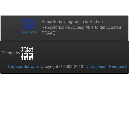
Repositorio integrado a la Red de
Repositorios de Acceso Abierto del Ecuador -
RRAAE
Theme by
DSpace Software
Copyright © 2002-2013
Duraspace
-
Feedback