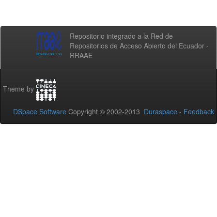
Repositorio integrado a la Red de
Repositorios de Acceso Abierto del Ecuador -
RRAAE
Theme by
DSpace Software
Copyright © 2002-2013
Duraspace
-
Feedback