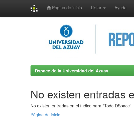
Página de inicio
Listar
Ayuda
Skip
navigation
Dspace de la Universidad del Azuay
No existen entradas e
No existen entradas en el índice para "Todo DSpace".
Página de inicio