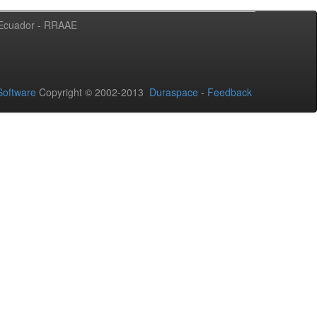
l Ecuador - RRAAE
oftware
Copyright © 2002-2013
Duraspace
-
Feedback